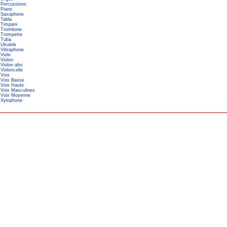
Percussions
Piano
Saxophone
Tabla
Timpani
Trombone
Trompette
Tuba
Ukulele
Vibraphone
Viole
Violon
Violon alto
Violoncelle
Voix
Voix Basse
Voix Haute
Voix Masculines
Voix Moyenne
Xylophone