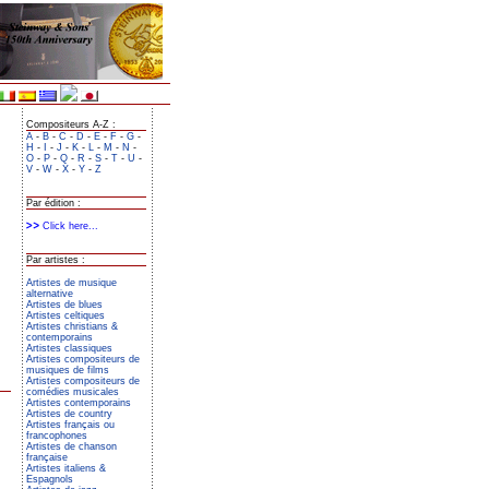
Compositeurs A-Z :
A
-
B
-
C
-
D
-
E
-
F
-
G
-
H
-
I
-
J
-
K
-
L
-
M
-
N
-
O
-
P
-
Q
-
R
-
S
-
T
-
U
-
V
-
W
-
X
-
Y
-
Z
Par édition :
Click here...
Par artistes :
Artistes de musique
alternative
Artistes de blues
Artistes celtiques
Artistes christians &
contemporains
Artistes classiques
Artistes compositeurs de
musiques de films
Artistes compositeurs de
comédies musicales
Artistes contemporains
Artistes de country
Artistes français ou
francophones
Artistes de chanson
française
Artistes italiens &
Espagnols