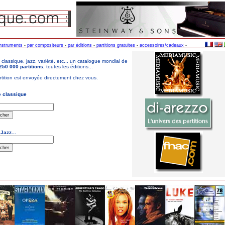
instruments
-
par compositeurs
-
par éditions
-
partitions gratuites
-
accessoires/cadeaux
-