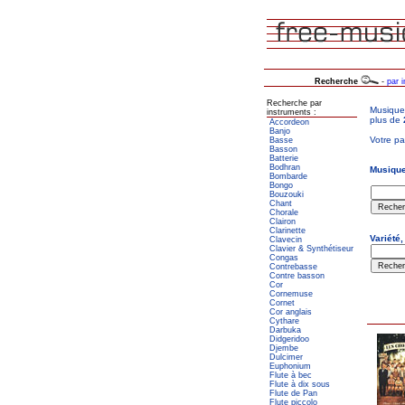
Recherche
-
par 
Recherche par
instruments :
Accordeon
Banjo
Basse
Basson
Batterie
Bodhran
Bombarde
Bongo
Bouzouki
Chant
Chorale
Clairon
Clarinette
Clavecin
Clavier & Synthétiseur
Congas
Contrebasse
Contre basson
Cor
Cornemuse
Cornet
Cor anglais
Cythare
Darbuka
Didgeridoo
Djembe
Dulcimer
Euphonium
Flute à bec
Flute à dix sous
Flute de Pan
Flute piccolo