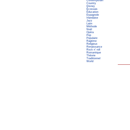
Contemporain
Country
Disney
Écossais
Éducation
Espagnole
Irlandaise
Jazz
Latin
Méthode
Noël
Opéra
Pop
Populaire
Ragtime
Religieux
Renaissance
Rock n' roll
Romantique
Théorie
Traditionnel
World