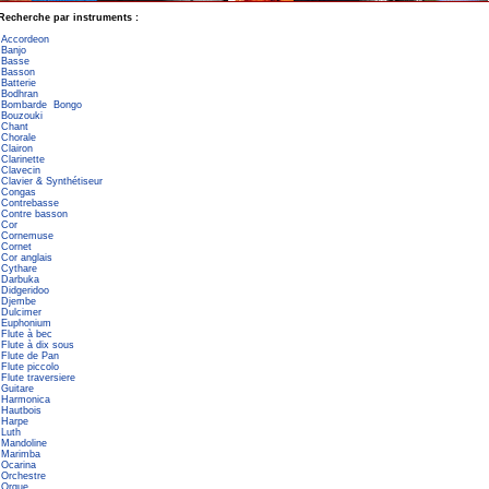
Recherche par instruments :
Accordeon
Banjo
Basse
Basson
Batterie
Bodhran
Bombarde
Bongo
Bouzouki
Chant
Chorale
Clairon
Clarinette
Clavecin
Clavier & Synthétiseur
Congas
Contrebasse
Contre basson
Cor
Cornemuse
Cornet
Cor anglais
Cythare
Darbuka
Didgeridoo
Djembe
Dulcimer
Euphonium
Flute à bec
Flute à dix sous
Flute de Pan
Flute piccolo
Flute traversiere
Guitare
Harmonica
Hautbois
Harpe
Luth
Mandoline
Marimba
Ocarina
Orchestre
Orgue