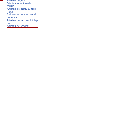
Artistes de jazz
Artistes latin & world
music
Artistes de metal & hard
metal
Artistes internationaux de
pop-rock
Artistes de rap, soul & hip
hop
Artistes de reggae