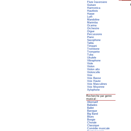
Flute traversiere
Guitare
Harmonica
Hautbois
Harpe
Luth
Mandoline
Marimba
Ocarina
Orchestre
Orgue
Percussions
Piano
Saxophone
Tabla
Timpani
Trombone
Trompette
Tuba
Ukulele
Vibraphone
Viole
Violon
Violon alto
Violoncelle
Voix
Voix Basse
Voix Haute
Voix Masculines
Voix Moyenne
Xylophone
Recherche par genre
musical :
Alternatif
Ballades
Ballet
Baroque
Big Band
Blues
Boogie
Chorale
Classique
Comédie musicale