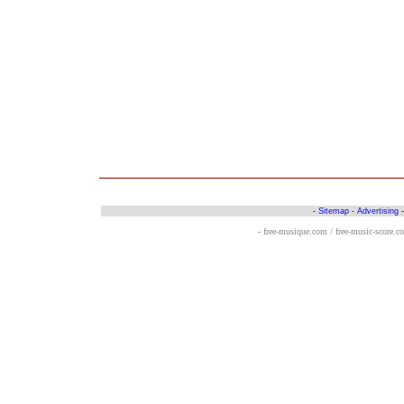
-
Sitemap
-
Advertising
- free-musique.com / free-music-score.c