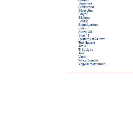
Sepultura
Sevendust
Silverchair
Slayer
Slipknot
Soulfly
Soundgarden
Staind
Steve Vai
Sum 41
System Of A Down
Ted Nugent
Tesla
Thin Lizzy
Tool
Vines
White Zombie
Yngwie Malmsteen