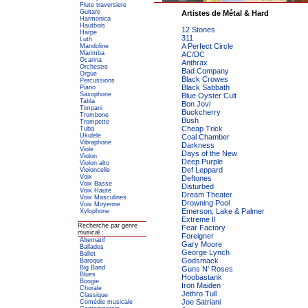
Flute traversiere
Guitare
Artistes de Métal & Hard
Harmonica
Hautbois
12 Stones
Harpe
311
Luth
A Perfect Circle
Mandoline
Marimba
AC/DC
Ocarina
Anthrax
Orchestre
Bad Company
Orgue
Black Crowes
Percussions
Black Sabbath
Piano
Saxophone
Blue Oyster Cult
Tabla
Bon Jovi
Timpani
Buckcherry
Trombone
Bush
Trompette
Cheap Trick
Tuba
Ukulele
Coal Chamber
Vibraphone
Darkness
Viole
Days of the New
Violon
Deep Purple
Violon alto
Def Leppard
Violoncelle
Voix
Deftones
Voix Basse
Disturbed
Voix Haute
Dream Theater
Voix Masculines
Drowning Pool
Voix Moyenne
Emerson, Lake & Palmer
Xylophone
Extreme II
Recherche par genre
Fear Factory
musical :
Foreigner
Alternatif
Gary Moore
Ballades
George Lynch
Ballet
Godsmack
Baroque
Big Band
Guns N' Roses
Blues
Hoobastank
Boogie
Iron Maiden
Chorale
Jethro Tull
Classique
Joe Satriani
Comédie musicale