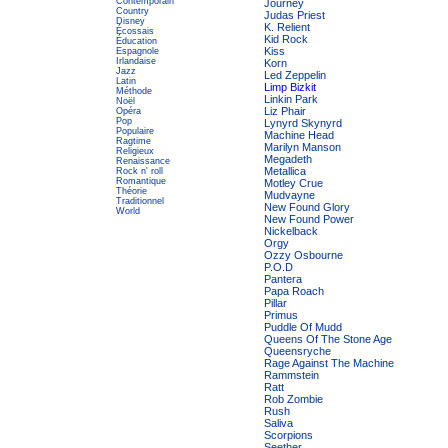
Contemporain
Journey
Country
Judas Priest
Disney
K. Relient
Écossais
Kid Rock
Éducation
Kiss
Espagnole
Irlandaise
Korn
Jazz
Led Zeppelin
Latin
Limp Bizkit
Méthode
Linkin Park
Noël
Liz Phair
Opéra
Pop
Lynyrd Skynyrd
Populaire
Machine Head
Ragtime
Marilyn Manson
Religieux
Megadeth
Renaissance
Metallica
Rock n' roll
Romantique
Motley Crue
Théorie
Mudvayne
Traditionnel
New Found Glory
World
New Found Power
Nickelback
Orgy
Ozzy Osbourne
P.O.D
Pantera
Papa Roach
Pillar
Primus
Puddle Of Mudd
Queens Of The Stone Age
Queensryche
Rage Against The Machine
Rammstein
Ratt
Rob Zombie
Rush
Saliva
Scorpions
Seether