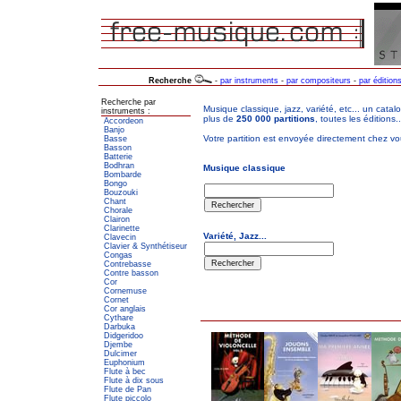
Recherche
-
par instruments
-
par compositeurs
-
par édition
Recherche par
instruments :
Accordeon
Banjo
Basse
Basson
Batterie
Bodhran
Bombarde
Bongo
Bouzouki
Chant
Chorale
Clairon
Clarinette
Clavecin
Clavier & Synthétiseur
Congas
Contrebasse
Contre basson
Cor
Cornemuse
Cornet
Cor anglais
Cythare
Darbuka
Didgeridoo
Djembe
Dulcimer
Euphonium
Flute à bec
Flute à dix sous
Flute de Pan
Flute piccolo