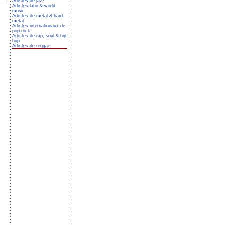
Artistes de jazz
Artistes latin & world
music
Artistes de metal & hard
metal
Artistes internationaux de
pop-rock
Artistes de rap, soul & hip
hop
Artistes de reggae