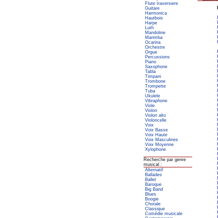
Flute traversiere
Guitare
Harmonica
Hautbois
Harpe
Luth
Mandoline
Marimba
Ocarina
Orchestre
Orgue
Percussions
Piano
Saxophone
Tabla
Timpani
Trombone
Trompette
Tuba
Ukulele
Vibraphone
Viole
Violon
Violon alto
Violoncelle
Voix
Voix Basse
Voix Haute
Voix Masculines
Voix Moyenne
Xylophone
Recherche par genre
musical :
Alternatif
Ballades
Ballet
Baroque
Big Band
Blues
Boogie
Chorale
Classique
Comédie musicale