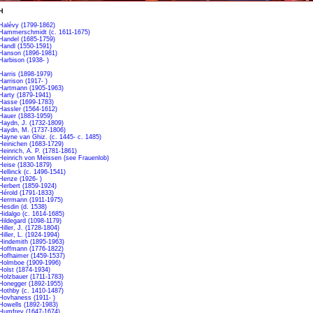
H
Halévy (1799-1862)
Hammerschmidt (c. 1611-1675)
Handel (1685-1759)
Handl (1550-1591)
Hanson (1896-1981)
Harbison (1938- )
Harris (1898-1979)
Harrison (1917- )
Hartmann (1905-1963)
Harty (1879-1941)
Hasse (1699-1783)
Hassler (1564-1612)
Hauer (1883-1959)
Haydn, J. (1732-1809)
Haydn, M. (1737-1806)
Hayne van Ghiz. (c. 1445- c. 1485)
Heinichen (1683-1729)
Heinrich, A. P. (1781-1861)
Heinrich von Meissen (see Frauenlob)
Heise (1830-1879)
Hellinck (c. 1496-1541)
Henze (1926- )
Herbert (1859-1924)
Hérold (1791-1833)
Herrmann (1911-1975)
Hesdin (d. 1538)
Hidalgo (c. 1614-1685)
Hildegard (1098-1179)
Hiller, J. (1728-1804)
Hiller, L. (1924-1994)
Hindemith (1895-1963)
Hoffmann (1776-1822)
Hofhaimer (1459-1537)
Holmboe (1909-1996)
Holst (1874-1934)
Holzbauer (1711-1783)
Honegger (1892-1955)
Hothby (c. 1410-1487)
Hovhaness (1911- )
Howells (1892-1983)
Humfrey (1647-1674)