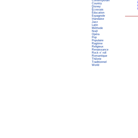
Contemporain
Country
Disney
Écossais
Éducation
Espagnole
Irlandaise
Jazz
Latin
Méthode
Noël
Opéra
Pop
Populaire
Ragtime
Religieux
Renaissance
Rock n' roll
Romantique
Théorie
Traditionnel
World