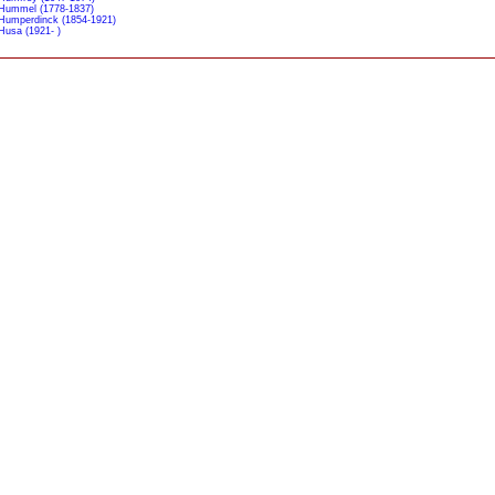
Hummel (1778-1837)
Humperdinck (1854-1921)
Husa (1921- )