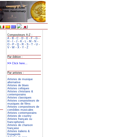
Compositeurs A-Z :
A
-
B
-
C
-
D
-
E
-
F
-
G
-
H
-
I
-
J
-
K
-
L
-
M
-
N
-
O
-
P
-
Q
-
R
-
S
-
T
-
U
-
V
-
W
-
X
-
Y
-
Z
Par édition :
Click here...
Par artistes :
Artistes de musique
alternative
Artistes de blues
Artistes celtiques
Artistes christians &
contemporains
Artistes classiques
Artistes compositeurs de
musiques de films
Artistes compositeurs de
comédies musicales
Artistes contemporains
Artistes de country
Artistes français ou
francophones
Artistes de chanson
française
Artistes italiens &
Espagnols