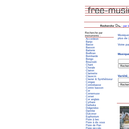
Recherche
-
par 
Recherche par
instruments :
Accordeon
Banjo
Basse
Basson
Batterie
Bodhran
Bombarde
Bongo
Bouzouki
Chant
Chorale
Clairon
Clarinette
Clavecin
Clavier & Synthétiseur
Congas
Contrebasse
Contre basson
Cor
Cornemuse
Cornet
Cor anglais
Cythare
Darbuka
Didgeridoo
Djembe
Dulcimer
Euphonium
Flute à bec
Flute à dix sous
Flute de Pan
Flute piccolo