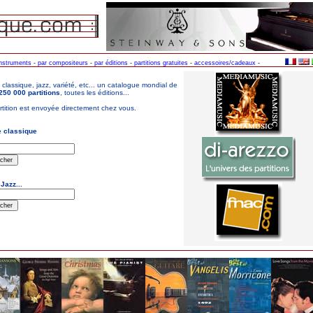
instruments
-
par compositeurs
-
par éditions
-
partitions gratuites
-
accessoires/cadeaux
-