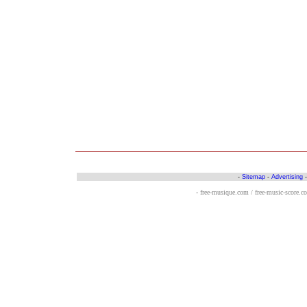
-
Sitemap
-
Advertising
- free-musique.com / free-music-score.c