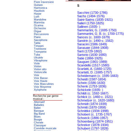
Flute traversiere
Guitare
S
Harmonica
Hautbois
Sacchini (1730-1786)
Harpe
Sachs (1494-1576)
Luth
Saint-Saëns (1835-1921)
Mandoline
Marimba
Salieri (1750-1825)
Ocarina
Sallinen (1935- )
Orchestre
Sammartini, G. (1695-1750)
Orgue
Sammartini, G. B. (c. 1700-1775)
Percussions
Sances (c. 1600-1679)
Piano
Saxophone
Sandrin (c. 1490-c. 1562)
Tabla
Saracini (1586-1649)
Timpani
Sarasate (1844-1908)
Trombone
Sarti (1729-1802)
Trompette
Sartorio (1630-1680)
Tuba
Ukulele
Satie (1866-1925)
Vibraphone
Sauguet (1901-1989)
Viole
Scandello (1517-1580)
Violon
Scarlatti, A. (1660-1725)
Violon alto
Scarlatti, D. (1685-1757)
Violoncelle
Voix
Scheidemann (c. 1595-1663)
Voix Basse
Scheidt (1587-1654)
Voix Haute
Schein (1586-1630)
Voix Masculines
Schenk (1753-1836)
Voix Moyenne
Schickele (1935- )
Xylophone
Schildt (c. 1592-1667)
Recherche par genre
Schlick (c. 1460-c. 1521)
musical :
Schmelzer (c. 1620-1680)
Alternatif
Schmidt (1874-1939)
Ballades
Schmitt (1870-1958)
Ballet
Schnittke (1934-1998)
Baroque
Big Band
Schobert (c. 1735-1767)
Blues
Schoeck (1886-1957)
Boogie
Schoenberg (1874-1951)
Chorale
Schreker (1878-1934)
Classique
Schubert (1797-1828)
Comédie musicale