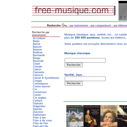
Recherche
-
par instruments
-
par compositeurs
-
par édition
Recherche par
instruments :
Accordeon
Banjo
Basse
Basson
Batterie
Bodhran
Bombarde
Bongo
Bouzouki
Chant
Chorale
Clairon
Clarinette
Clavecin
Clavier & Synthétiseur
Congas
Contrebasse
Contre basson
Cor
Cornemuse
Cornet
Cor anglais
Cythare
Darbuka
Didgeridoo
Djembe
Dulcimer
Euphonium
Flute à bec
Flute à dix sous
Flute de Pan
Flute piccolo