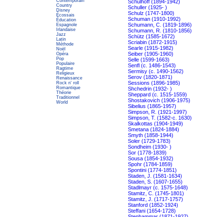
Contemporain
Schulhoff (1894-1942)
Country
Schuller (1925- )
Disney
Schulz (1747-1800)
Écossais
Schuman (1910-1992)
Éducation
Schumann, C. (1819-1896)
Espagnole
Irlandaise
Schumann, R. (1810-1856)
Jazz
Schütz (1585-1672)
Latin
Scriabin (1872-1915)
Méthode
Searle (1915-1982)
Noël
Seiber (1905-1960)
Opéra
Pop
Selle (1599-1663)
Populaire
Senfl (c. 1486-1543)
Ragtime
Sermisy (c. 1490-1562)
Religieux
Serov (1820-1871)
Renaissance
Sessions (1896-1985)
Rock n' roll
Romantique
Shchedrin (1932- )
Théorie
Sheppard (c. 1515-1559)
Traditionnel
Shostakovich (1906-1975)
World
Sibelius (1865-1957)
Simpson, R. (1921-1997)
Simpson, T. (1582-c. 1630)
Skalkottas (1904-1949)
Smetana (1824-1884)
Smyth (1858-1944)
Soler (1729-1783)
Sondheim (1930- )
Sor (1778-1839)
Sousa (1854-1932)
Spohr (1784-1859)
Spontini (1774-1851)
Staden, J. (1581-1634)
Staden, S. (1607-1655)
Stadlmayr (c. 1575-1648)
Stamitz, C. (1745-1801)
Stamitz, J. (1717-1757)
Stanford (1852-1924)
Steffani (1654-1728)
Stenhammar (1871-1927)