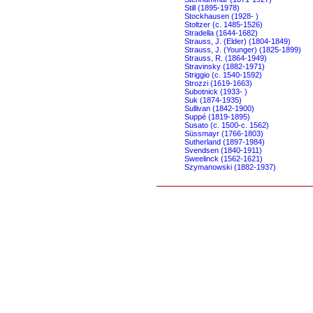
Still (1895-1978)
Stockhausen (1928- )
Stoltzer (c. 1485-1526)
Stradella (1644-1682)
Strauss, J. (Elder) (1804-1849)
Strauss, J. (Younger) (1825-1899)
Strauss, R. (1864-1949)
Stravinsky (1882-1971)
Striggio (c. 1540-1592)
Strozzi (1619-1663)
Subotnick (1933- )
Suk (1874-1935)
Sullivan (1842-1900)
Suppé (1819-1895)
Susato (c. 1500-c. 1562)
Süssmayr (1766-1803)
Sutherland (1897-1984)
Svendsen (1840-1911)
Sweelinck (1562-1621)
Szymanowski (1882-1937)