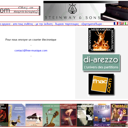
α oργaνα
-
aπo touς σuθέτες
-
με την έκδοση
-
δωρεαν παρτιτοuρες
-
εξαρτηματα/δωρα
-