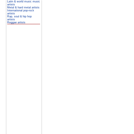
Latin & world music music
artists
Metal & hard metal artists
International pop-rock
artists
Rap, soul & hip hop
artists
Reggae artists