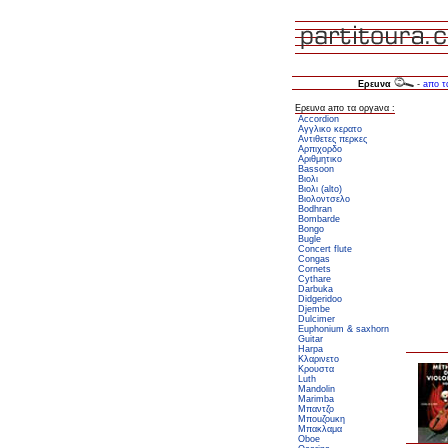
Ερεuνα
-
aπο τ
Ερεuνα aπο τα oργaνα :
Accordion
Αγγλικο κερατο
Αντιθετες περκες
Αρπιχορδο
Αριθμητικο
Bassoon
Βιολι
Βιολι (alto)
Βιολοντσελο
Bodhran
Bombarde
Bongo
Bugle
Concert flute
Congas
Cornets
Cythare
Darbuka
Didgeridoo
Djembe
Dulcimer
Euphonium & saxhorn
Guitar
Harpa
Κλαρινετο
Κρουστα
Luth
Mandolin
Marimba
Μπαντζο
Μποuζοuκη
Μπακλαμα
Oboe