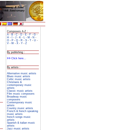
Composers A-Z :
A
-
B
-
C
-
D
-
E
-
F
-
G
-
H
-
I
-
J
-
K
-
L
-
M
-
N
-
O
-
P
-
Q
-
R
-
S
-
T
-
U
-
V
-
W
-
X
-
Y
-
Z
By publishing :
Click here...
By artists :
Alternative music artists
Blues music artists
Celtic music artists
Christians &
contemporary music
artists
Classic music artists
Film music composers
Broadway music
composers
Contemporary music
artists
Country music artists
French & french speaking
music artists
french songs music
artists
Spanish & italian music
artists
Jazz music artists