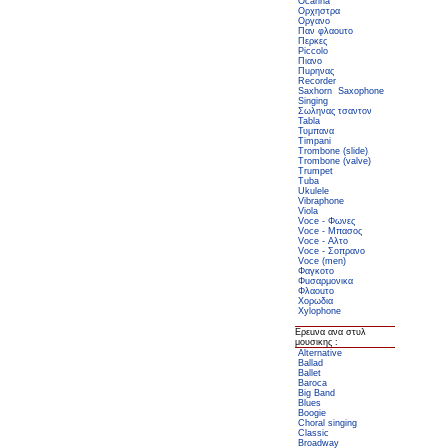
Ocarina
Ορχηστρα
Οργανο
Παν φλαοuτο
Περκες
Piccolo
Πιανο
Πuρηνας
Recorder
Saxhorn
Saxophone
Singing
Σωληνας τσαντον
Tabla
Τυμπανα
Timpani
Trombone (slide)
Trombone (valve)
Trumpet
Tuba
Ukulele
Vibraphone
Viola
Voce - Φωνες
Voce - Μπασος
Voce - Αλτο
Voce - Σοπρανο
Voce (men)
Φαγκοτο
Φuσαρμονικα
Φλαοuτο
Χορωδια
Xylophone
Ερεuνα ανα στυλ
μουσικης :
Alternative
Ballad
Ballet
Baroca
Big Band
Blues
Boogie
Choral singing
Classic
Broadway